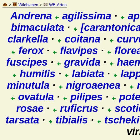
>
Wildbienen
>
WB-Arten
Andrena
agilissima
·
ap
bimaculata
·
[carantonica
clarkella
·
coitana
·
curv
ferox
·
flavipes
·
flore
fuscipes
·
gravida
·
haem
humilis
·
labiata
·
lap
minutula
·
nigroaenea
·
n
ovatula
·
pilipes
·
pote
rosae
·
ruficrus
·
scoti
tarsata
·
tibialis
·
tscheki
vir