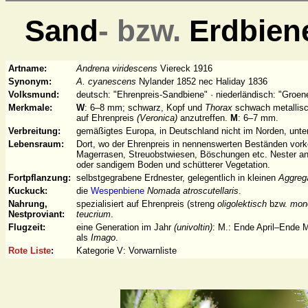
Sand
- bzw.
Erdbien
Artname:
Andrena viridescens
Viereck 1916
Synonym:
A. cyanescens
Nylander 1852 nec Haliday 1836
Volksmund:
deutsch: "Ehrenpreis-Sandbiene" · niederländisch: "Groen
Merkmale:
W
: 6–8 mm; schwarz, Kopf und
Thorax
schwach metallisc
auf Ehrenpreis
(Veronica)
anzutreffen.
M
: 6–7 mm.
Verbreitung:
gemäßigtes Europa, in Deutschland nicht im Norden, unte
Lebensraum:
Dort, wo der Ehrenpreis in nennenswerten Beständen vork
Magerrasen, Streuobstwiesen, Böschungen etc. Nester a
oder sandigem Boden und schütterer Vegetation.
Fortpflanzung:
selbstgegrabene Erdnester, gelegentlich in kleinen
Aggreg
Kuckuck:
die
Wespenbiene
Nomada atroscutellaris
.
Nahrung,
spezialisiert auf Ehrenpreis (streng
oligolektisch
bzw.
mono
Nestproviant:
teucrium
.
Flugzeit:
eine Generation im Jahr
(univoltin)
: M.: Ende April–Ende M
als
Imago
.
Rote Liste
:
Kategorie V: Vorwarnliste