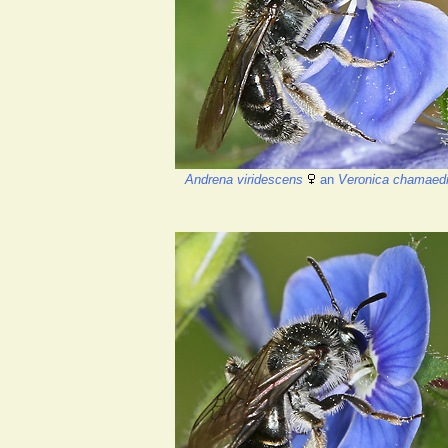
Andrena viridescens
an
Veronica chamaed