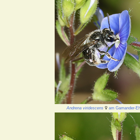
Andrena viridescens
am Gamander-Eh