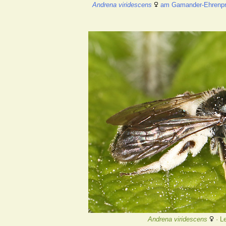
Andrena viridescens
am Gamander-Ehrenpr
Andrena viridescens
· L