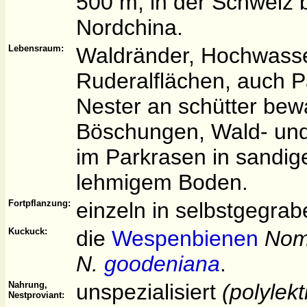
500 m; in der Schweiz 
Nordchina.
Lebensraum:
Waldränder, Hochwas
Ruderalflächen, auch P
Nester an schütter be
Böschungen, Wald- un
im Parkrasen in sandi
lehmigem Boden.
Fortpflanzung:
einzeln in selbstgegra
Kuckuck:
die
Wespenbienen
Nom
N.
goodeniana
.
Nahrung,
unspezialisiert
(polylekt
Nestproviant: