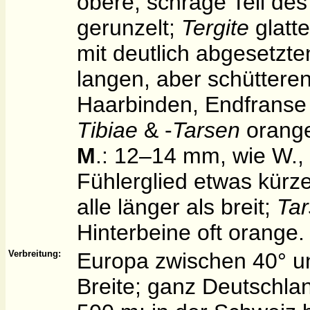
obere, schräge Teil de
gerunzelt;
Tergite
glatte
mit deutlich abgesetzt
langen, aber schütteren
Haarbinden, Endfranse 
Tibiae
& -
Tarsen
orang
M
.: 12–14 mm, wie W., 
Fühlerglied etwas kürzer
alle länger als breit;
Ta
Hinterbeine oft orange.
Verbreitung:
Europa zwischen 40° un
Breite; ganz Deutschlan