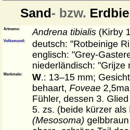
Sand
- bzw.
Erdbie
Artname:
Andrena tibialis
(Kirby 
Volksmund
:
deutsch: "Rotbeinige R
englisch: "Grey-Gaster
niederländisch: "Grijze 
Merkmale:
W
.: 13–15 mm; Gesich
behaart,
Foveae
2,5mal 
Fühler, dessen 3. Glied 
5. zs. (beide kürzer als 
(Mesosoma)
gelbbraun 