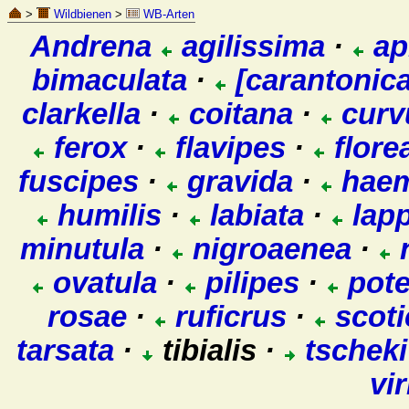
>
Wildbienen
>
WB-Arten
Andrena
agilissima
·
ap
bimaculata
·
[carantonica
clarkella
·
coitana
·
curv
ferox
·
flavipes
·
flore
fuscipes
·
gravida
·
haem
humilis
·
labiata
·
lap
minutula
·
nigroaenea
·
n
ovatula
·
pilipes
·
pote
rosae
·
ruficrus
·
scoti
tarsata
·
tibialis ·
tscheki
vir