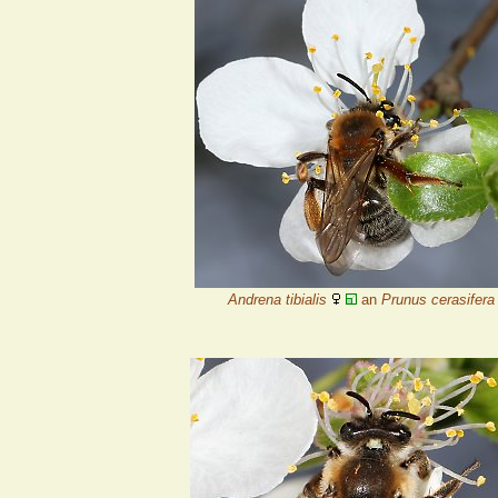
Andrena tibialis
an
Prunus cerasifera