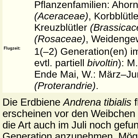
Pflanzenfamilien: Aho
(Aceraceae)
, Korbblütl
Kreuzblütler
(Brassicac
(Rosaceae)
, Weidenge
Flugzeit:
1(–2) Generation(en) im
evtl. partiell
bivoltin
): M
Ende Mai, W.: März–Jun
(Proterandrie)
.
Die Erdbiene
Andrena tibialis
f
erscheinen vor den Weibchen 
die Art auch im Juli noch gefun
Generation anzunehmen. Mögl